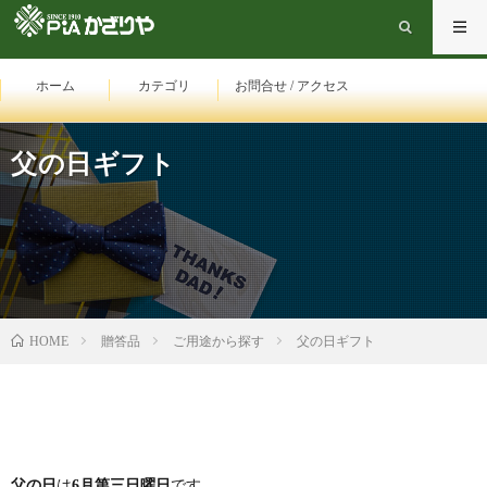
ホーム
カテゴリ
お問合せ / アクセス
父の日ギフト
HOME
贈答品
ご用途から探す
父の日ギフト
父の日
は
6月第三日曜日
です。